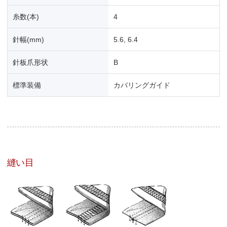
糸数(本)
4
針幅(mm)
5.6, 6.4
針板爪形状
B
標準装備
カバリングガイド
縫い目