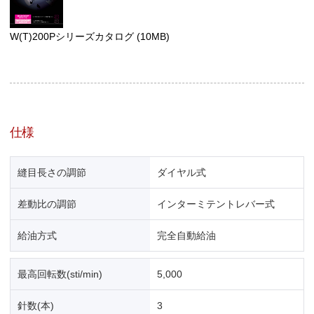
W(T)200Pシリーズカタログ
(10MB)
仕様
縫目長さの調節
ダイヤル式
差動比の調節
インターミテントレバー式
給油方式
完全自動給油
最高回転数(sti/min)
5,000
針数(本)
3