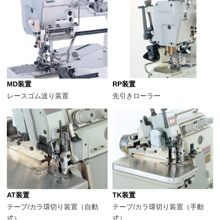
MD装置
RP装置
レースゴム送り装置
先引きローラー
AT装置
TK装置
テープ/カラ環切り装置（自動
テープ/カラ環切り装置（手動
式）
式）