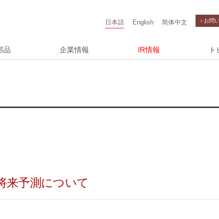
› お問
日本語
English
简体中文
部品
企業情報
IR情報
ト
将来予測について