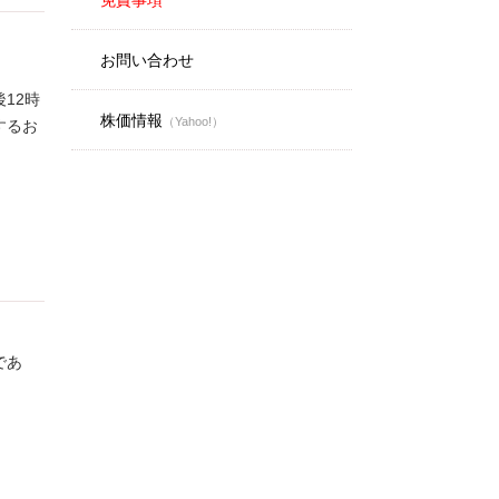
免責事項
お問い合わせ
12時
株価情報
（Yahoo!）
するお
であ