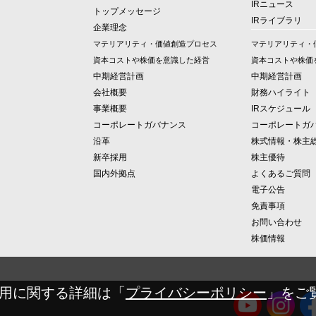
IRニュース
トップメッセージ
IRライブラリ
企業理念
マテリアリティ・価値創造プロセス
マテリアリティ・
資本コストや株価を意識した経営
資本コストや株価
中期経営計画
中期経営計画
会社概要
財務ハイライト
事業概要
IRスケジュール
コーポレートガバナンス
コーポレートガ
沿革
株式情報・株主
新卒採用
株主優待
国内外拠点
よくあるご質問
電子公告
免責事項
お問い合わせ
株価情報
の使用に関する詳細は「
プライバシーポリシー
」をご