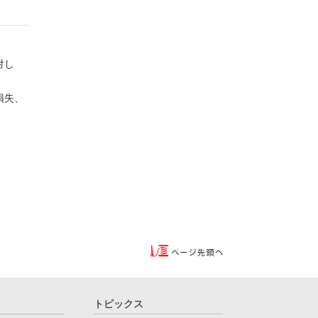
対し
損失、
トピックス