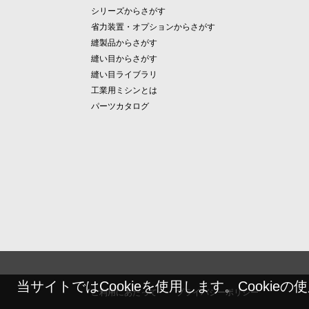
シリーズからさがす
省力装置・オプションからさがす
縫製品からさがす
縫い目からさがす
縫い目ライブラリ
工業用ミシンとは
パーツカタログ
当サイトではCookieを使用します。Cookie
ご利用にあたって
プライバシーポリシー