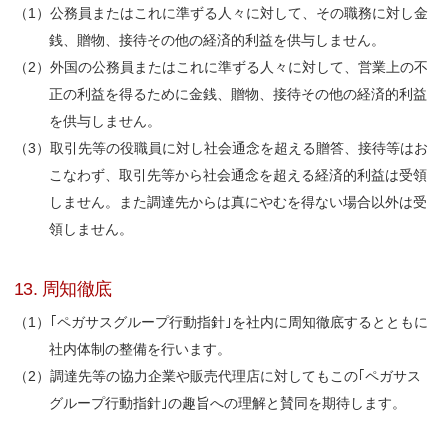
公務員またはこれに準ずる人々に対して、その職務に対し金
銭、贈物、接待その他の経済的利益を供与しません。
外国の公務員またはこれに準ずる人々に対して、営業上の不
正の利益を得るために金銭、贈物、接待その他の経済的利益
を供与しません。
取引先等の役職員に対し社会通念を超える贈答、接待等はお
こなわず、取引先等から社会通念を超える経済的利益は受領
しません。また調達先からは真にやむを得ない場合以外は受
領しません。
13. 周知徹底
｢ペガサスグループ行動指針｣を社内に周知徹底するとともに
社内体制の整備を行います。
調達先等の協力企業や販売代理店に対してもこの｢ペガサス
グループ行動指針｣の趣旨への理解と賛同を期待します。