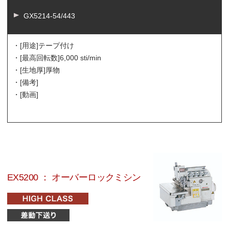
GX5214-54/443
・[用途]
テープ付け
・[最高回転数]
6,000 sti/min
・[生地厚]
厚物
・[備考]
・[動画]
EX5200 ： オーバーロックミシン