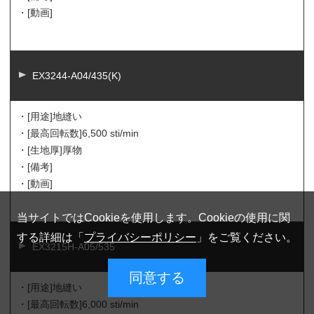
・[動画]
EX3244-A04/435(K)
・[用途]
地縫い
・[最高回転数]
6,500 sti/min
・[生地厚]
厚物
・[備考]
・[動画]
当サイトではCookieを使用します。Cookieの使用に関
する詳細は「
プライバシーポリシー
」をご覧ください。
EX3215H-A05/535
同意する
・[用途]
地縫い
・[最高回転数]
6,000 sti/min