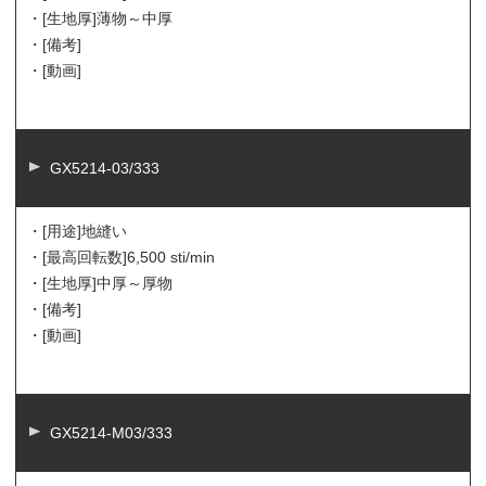
・[生地厚]
薄物～中厚
・[備考]
・[動画]
GX5214-03/333
・[用途]
地縫い
・[最高回転数]
6,500 sti/min
・[生地厚]
中厚～厚物
・[備考]
・[動画]
GX5214-M03/333