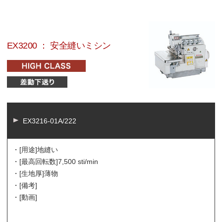
EX3200 ： 安全縫いミシン
EX3216-01A/222
・[用途]
地縫い
・[最高回転数]
7,500 sti/min
・[生地厚]
薄物
・[備考]
・[動画]