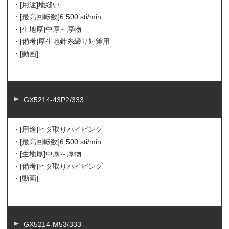
・[用途]
地縫い
・[最高回転数]
6,500 sti/min
・[生地厚]
中厚～厚物
・[備考]
厚生地針糸締り対策用
・[動画]
GX5214-43P2/333
・[用途]
ヒダ取りパイピング
・[最高回転数]
6,500 sti/min
・[生地厚]
中厚～厚物
・[備考]
ヒダ取りパイピング
・[動画]
GX5214-M53/333