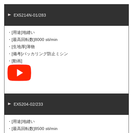
EX5214N-01/283
・[用途]
地縫い
・[最高回転数]
8000 sti/min
・[生地厚]
薄物
・[備考]
パッカリング防止ミシン
・[動画]
EX5204-02/233
・[用途]
地縫い
・[最高回転数]
8500 sti/min