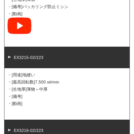
・[備考]
パッカリング防止ミシン
・[動画]
EX3215-02/223
・[用途]
地縫い
・[最高回転数]
7,500 sti/min
・[生地厚]
薄物～中厚
・[備考]
・[動画]
EX3216-02/223