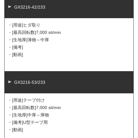
GX3216-42/233
・[用途]
ヒダ取り
・[最高回転数]
7,000 sti/min
・[生地厚]
薄物～中厚
・[備考]
・[動画]
GX3216-53/233
・[用途]
テープ付け
・[最高回転数]
7,000 sti/min
・[生地厚]
中厚～厚物
・[備考]
U型テープ用
・[動画]