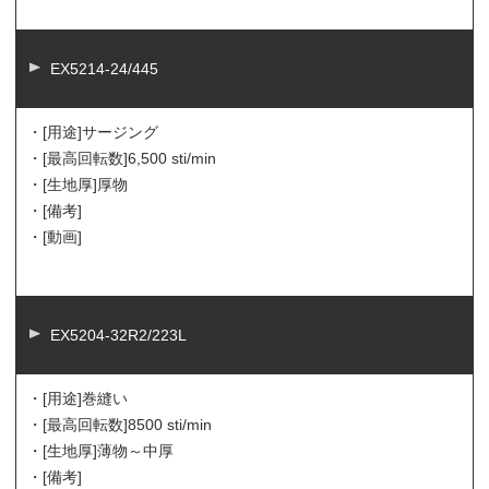
EX5214-24/445
・[用途]
サージング
・[最高回転数]
6,500 sti/min
・[生地厚]
厚物
・[備考]
・[動画]
EX5204-32R2/223L
・[用途]
巻縫い
・[最高回転数]
8500 sti/min
・[生地厚]
薄物～中厚
・[備考]