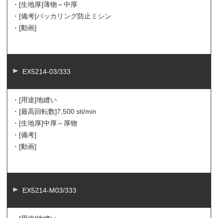
・[生地厚]
薄物～中厚
・[備考]
パッカリング防止ミシン
・[動画]
EX5214-03/333
・[用途]
地縫い
・[最高回転数]
7,500 sti/min
・[生地厚]
中厚～厚物
・[備考]
・[動画]
EX5214-M03/333