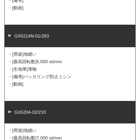
・[備考]
・[動画]
GX5214N-01/283
・[用途]
地縫い
・[最高回転数]
6,500 sti/min
・[生地厚]
薄物
・[備考]
パッカリング防止ミシン
・[動画]
GX5204-02/233
・[用途]
地縫い
・[最高回転数]
7,000 sti/min