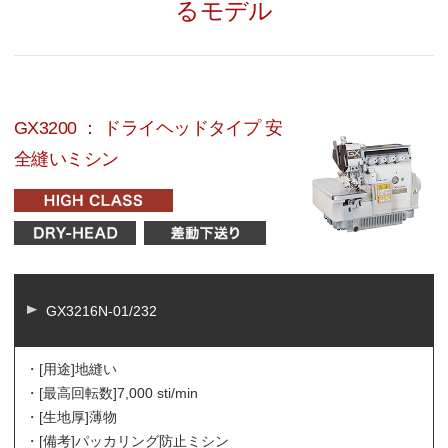
るモデル
GX3200 ： ドライヘッドタイプ 安
全縫いミシン
GX3216N-01/232
・[用途]
地縫い
・[最高回転数]
7,000 sti/min
・[生地厚]
薄物
・[備考]
パッカリング防止ミシン