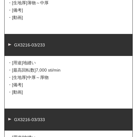
・[生地厚]
薄物～中厚
・[備考]
・[動画]
GX3216-03/233
・[用途]
地縫い
・[最高回転数]
7,000 sti/min
・[生地厚]
中厚～厚物
・[備考]
・[動画]
GX3216-03/333