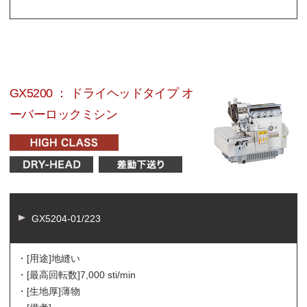
GX5200 ： ドライヘッドタイプ オ
ーバーロックミシン
GX5204-01/223
・[用途]
地縫い
・[最高回転数]
7,000 sti/min
・[生地厚]
薄物