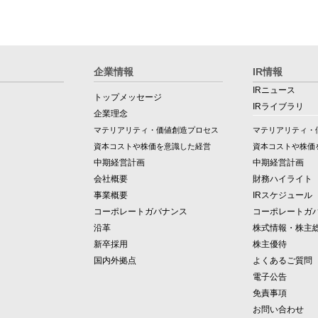
企業情報
IR情報
IRニュース
トップメッセージ
IRライブラリ
企業理念
マテリアリティ・価値創造プロセス
マテリアリティ・
資本コストや株価を意識した経営
資本コストや株価
中期経営計画
中期経営計画
会社概要
財務ハイライト
事業概要
IRスケジュール
コーポレートガバナンス
コーポレートガ
沿革
株式情報・株主
新卒採用
株主優待
国内外拠点
よくあるご質問
電子公告
免責事項
お問い合わせ