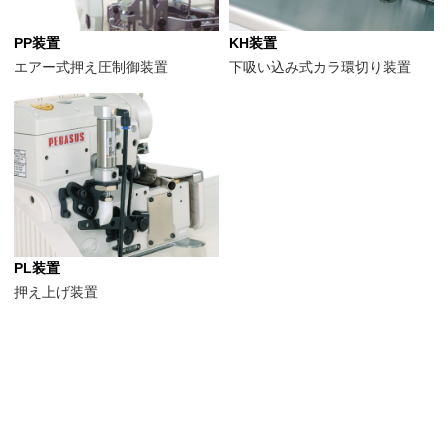
PP装置
KH装置
エアー式押え圧制御装置
下吸い込み式カラ環切り装置
PL装置
押え上げ装置