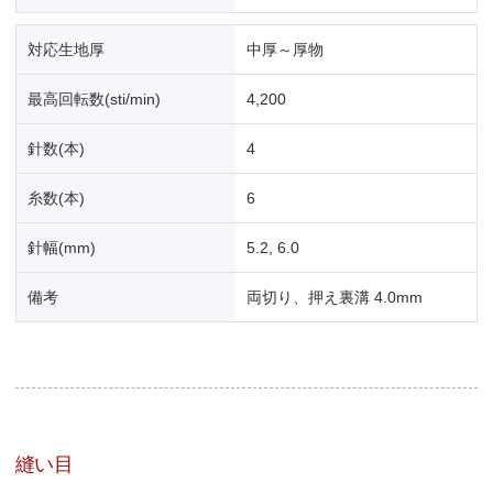
対応生地厚
中厚～厚物
最高回転数(sti/min)
4,200
針数(本)
4
糸数(本)
6
針幅(mm)
5.2, 6.0
備考
両切り、押え裏溝 4.0mm
縫い目