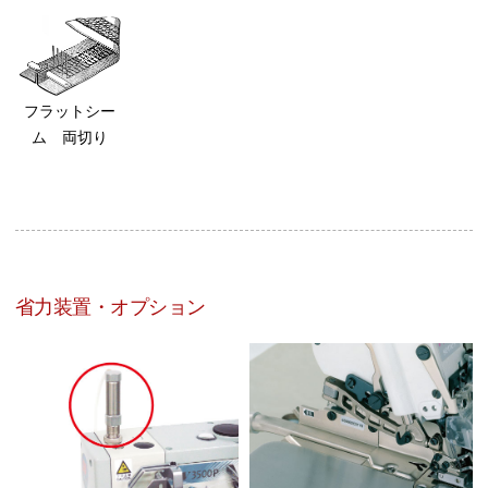
フラットシー
ム 両切り
省力装置・オプション