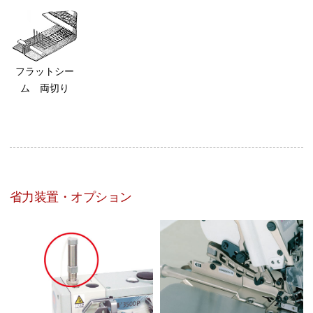
フラットシー
ム 両切り
省力装置・オプション