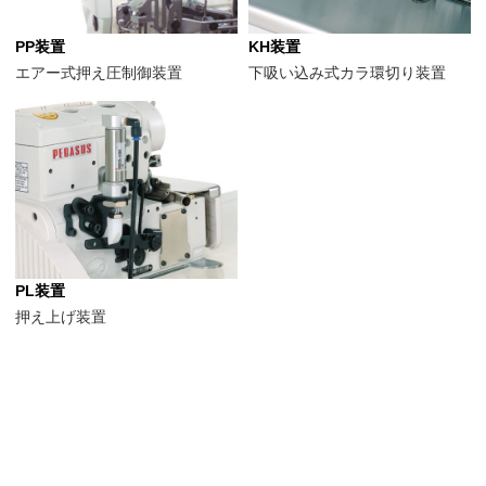
PP装置
KH装置
エアー式押え圧制御装置
下吸い込み式カラ環切り装置
PL装置
押え上げ装置