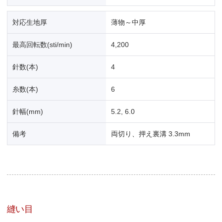
対応生地厚
薄物～中厚
最高回転数(sti/min)
4,200
針数(本)
4
糸数(本)
6
針幅(mm)
5.2, 6.0
備考
両切り、押え裏溝 3.3mm
縫い目