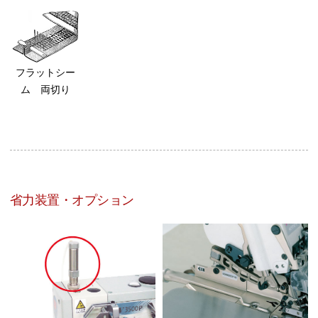
フラットシー
ム 両切り
省力装置・オプション