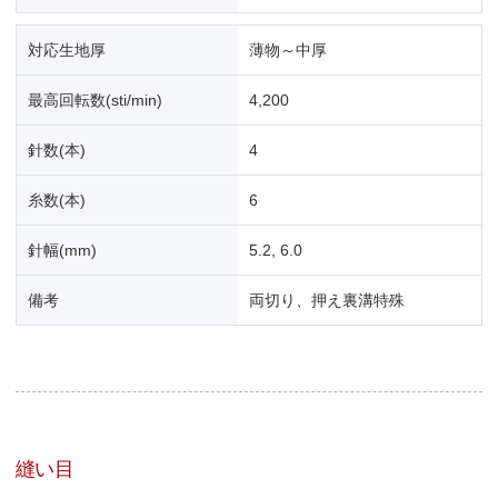
対応生地厚
薄物～中厚
最高回転数(sti/min)
4,200
針数(本)
4
糸数(本)
6
針幅(mm)
5.2, 6.0
備考
両切り、押え裏溝特殊
縫い目