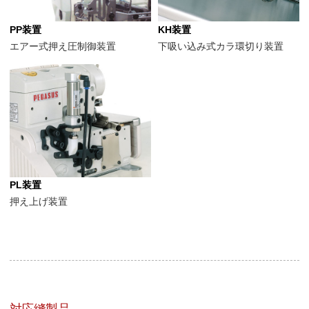
PP装置
KH装置
エアー式押え圧制御装置
下吸い込み式カラ環切り装置
PL装置
押え上げ装置
対応縫製品