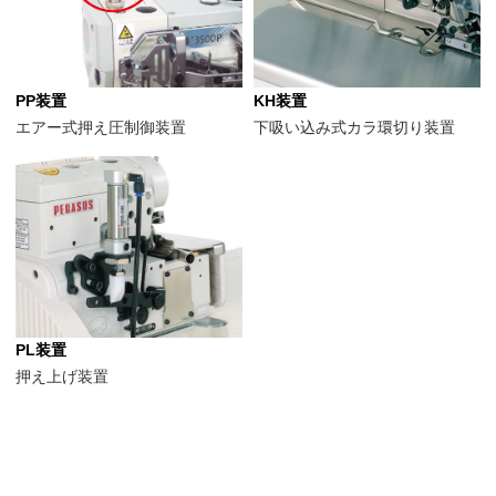
PP装置
KH装置
エアー式押え圧制御装置
下吸い込み式カラ環切り装置
PL装置
押え上げ装置