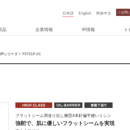
› お問
日本語
English
简体中文
部品
企業情報
IR情報
ト
>
FS701P-G1
00Pシリーズ
フラットシーム用送り出し腕型4本針偏平縫いミシン
強靭で、肌に優しいフラットシームを実現