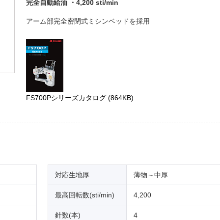
完全自動給油 ・4,200 sti/min
アーム部完全密閉式ミシンベッドを採用
FS700Pシリーズカタログ
(864KB)
対応生地厚
薄物～中厚
最高回転数(sti/min)
4,200
針数(本)
4