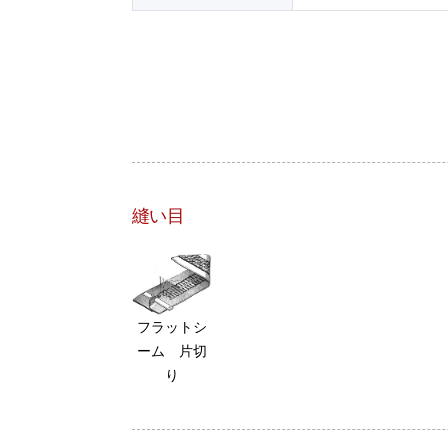
縫い目
フラットシ
ーム 片切
り