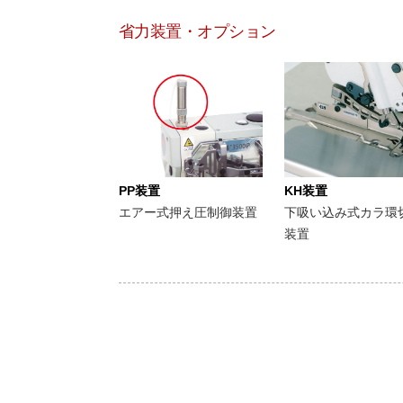
省力装置・オプション
PP装置
KH装置
エアー式押え圧制御装置
下吸い込み式カラ環
装置