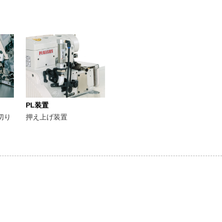
PL装置
切り
押え上げ装置