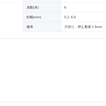
糸数(本)
6
針幅(mm)
5.2, 6.0
備考
片切り、押え裏溝 1.5mm