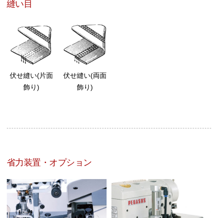
縫い目
伏せ縫い(片面
伏せ縫い(両面
飾り)
飾り)
省力装置・オプション