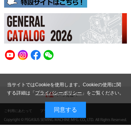
当サイトではCookieを使用します。Cookieの使用に関
する詳細は「
プライバシーポリシー
」をご覧ください。
同意する
ご利用にあたって
プライバシーポリシー