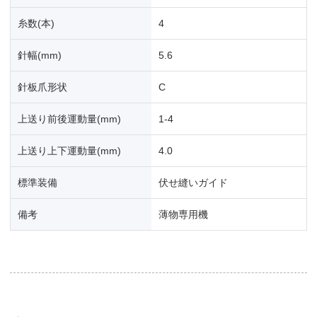
糸数(本)
4
針幅(mm)
5.6
針板爪形状
C
上送り前後運動量(mm)
1-4
上送り上下運動量(mm)
4.0
標準装備
伏せ縫いガイド
備考
薄物専用機