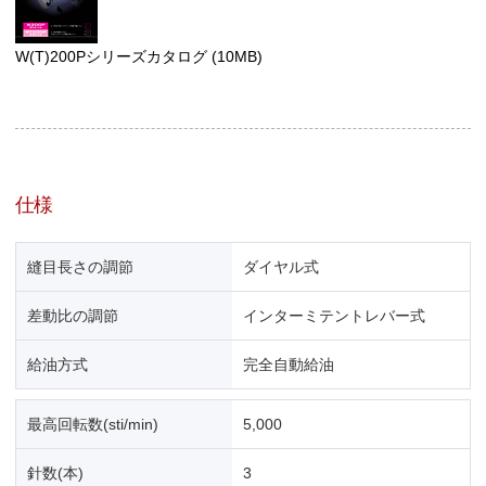
W(T)200Pシリーズカタログ
(10MB)
仕様
縫目長さの調節
ダイヤル式
差動比の調節
インターミテントレバー式
給油方式
完全自動給油
最高回転数(sti/min)
5,000
針数(本)
3