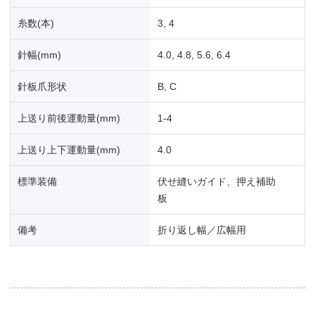
糸数(本)
3, 4
針幅(mm)
4.0, 4.8, 5.6, 6.4
針板爪形状
B, C
上送り前後運動量(mm)
1-4
上送り上下運動量(mm)
4.0
標準装備
伏せ縫いガイド、押え補助
板
備考
折り返し幅／広幅用