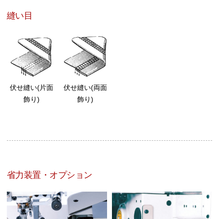
縫い目
伏せ縫い(片面
伏せ縫い(両面
飾り)
飾り)
省力装置・オプション