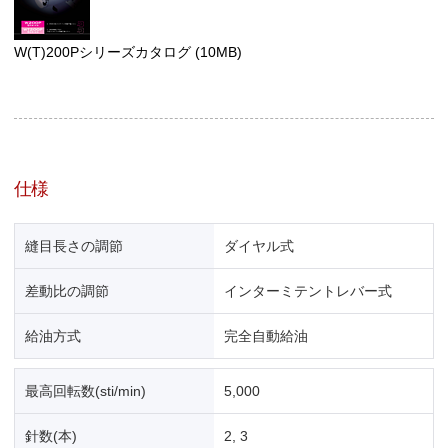
W(T)200Pシリーズカタログ
(10MB)
仕様
縫目長さの調節
ダイヤル式
差動比の調節
インターミテントレバー式
給油方式
完全自動給油
最高回転数(sti/min)
5,000
針数(本)
2, 3