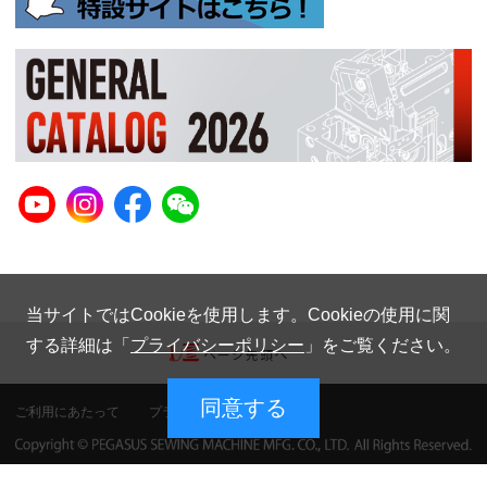
当サイトではCookieを使用します。Cookieの使用に関
する詳細は「
プライバシーポリシー
」をご覧ください。
同意する
ご利用にあたって
プライバシーポリシー