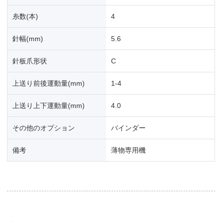
糸数(本)
4
針幅(mm)
5.6
針板爪形状
C
上送り前後運動量(mm)
1-4
上送り上下運動量(mm)
4.0
その他のオプション
バインダー
備考
薄物専用機