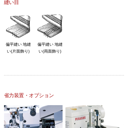
縫い目
偏平縫い 地縫
偏平縫い 地縫
い(片面飾り)
い(両面飾り)
省力装置・オプション