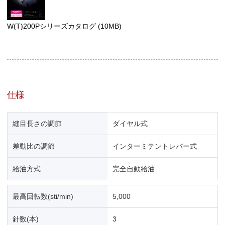
W(T)200Pシリーズカタログ
(10MB)
仕様
縫目長さの調節
ダイヤル式
差動比の調節
インターミテントレバー式
給油方式
完全自動給油
最高回転数(sti/min)
5,000
針数(本)
3