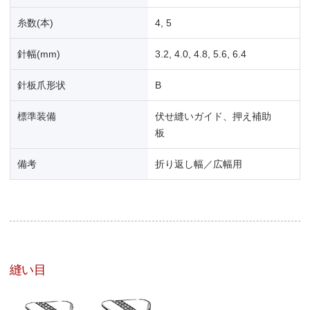
糸数(本)
4, 5
針幅(mm)
3.2, 4.0, 4.8, 5.6, 6.4
針板爪形状
B
標準装備
伏せ縫いガイド、押え補助
板
備考
折り返し幅／広幅用
縫い目