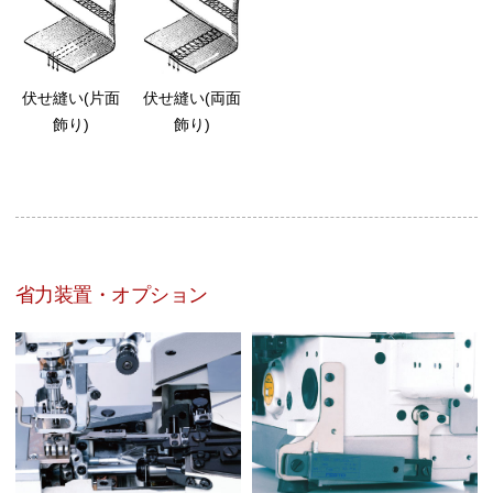
伏せ縫い(片面
伏せ縫い(両面
飾り)
飾り)
省力装置・オプション