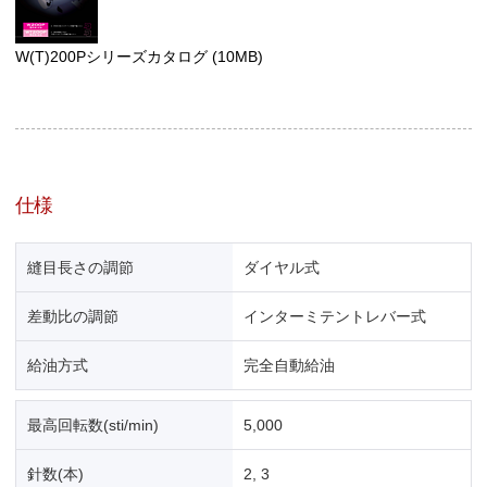
W(T)200Pシリーズカタログ
(10MB)
仕様
縫目長さの調節
ダイヤル式
差動比の調節
インターミテントレバー式
給油方式
完全自動給油
最高回転数(sti/min)
5,000
針数(本)
2, 3