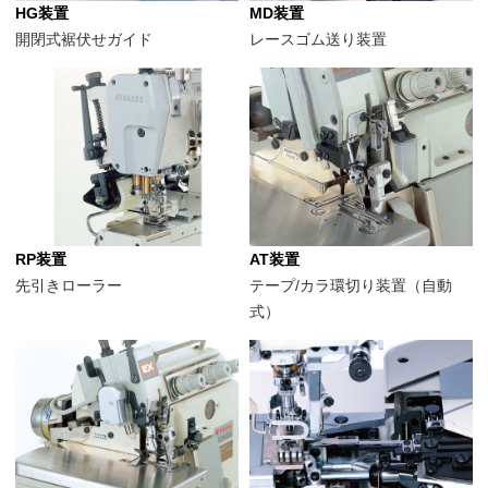
HG装置
MD装置
開閉式裾伏せガイド
レースゴム送り装置
RP装置
AT装置
先引きローラー
テープ/カラ環切り装置（自動
式）