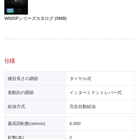
W600Pシリーズカタログ
(9MB)
仕様
縫目長さの調節
ダイヤル式
差動比の調節
インターミテントレバー式
給油方式
完全自動給油
最高回転数(sti/min)
6,000
針数(本)
2