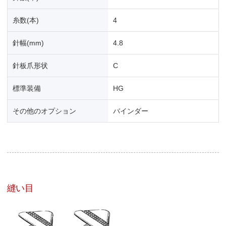
糸数(本)
4
針幅(mm)
4.8
針板爪形状
C
標準装備
HG
その他のオプション
バインダー
縫い目