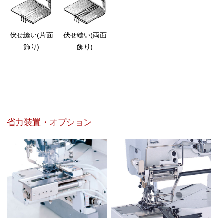
伏せ縫い(片面
伏せ縫い(両面
飾り)
飾り)
省力装置・オプション