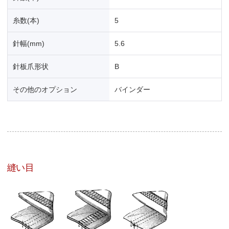
糸数(本)
5
針幅(mm)
5.6
針板爪形状
B
その他のオプション
バインダー
縫い目