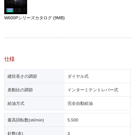
W600Pシリーズカタログ
(9MB)
仕様
縫目長さの調節
ダイヤル式
差動比の調節
インターミテントレバー式
給油方式
完全自動給油
最高回転数(sti/min)
5,500
針数(本)
3