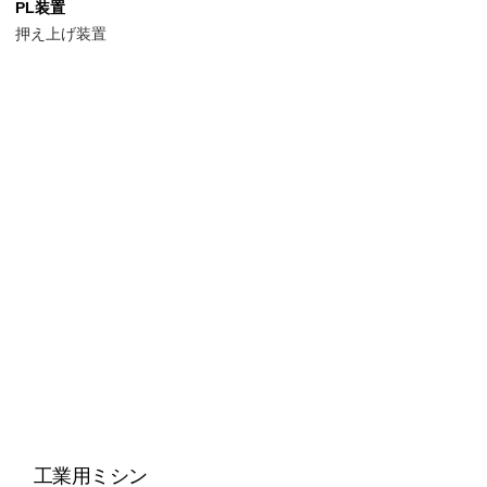
PL装置
押え上げ装置
工業用ミシン