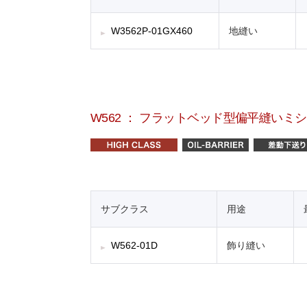
W3562P-01GX460
地縫い
W562 ： フラットベッド型偏平縫いミ
サブクラス
用途
W562-01D
飾り縫い