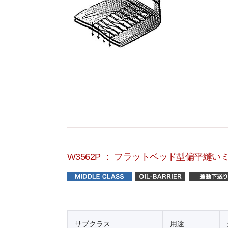
W3562P ： フラットベッド型偏平縫い
サブクラス
用途