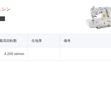
ミシン
最高回転数
生地厚
備考
4,200 sti/min