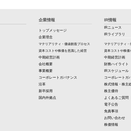
企業情報
IR情報
IRニュース
トップメッセージ
IRライブラリ
企業理念
マテリアリティ・価値創造プロセス
マテリアリティ・
資本コストや株価を意識した経営
資本コストや株価
中期経営計画
中期経営計画
会社概要
財務ハイライト
事業概要
IRスケジュール
コーポレートガバナンス
コーポレートガ
沿革
株式情報・株主
新卒採用
株主優待
国内外拠点
よくあるご質問
電子公告
免責事項
お問い合わせ
株価情報