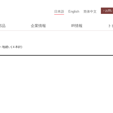
› お問
日本語
English
简体中文
部品
企業情報
IR情報
ト
 地縫い(４本針)