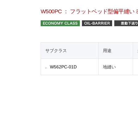
W500PC ： フラットベッド型偏平縫い
サブクラス
用途
W562PC-01D
地縫い