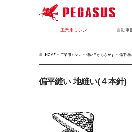
工業用ミシン
自動車
>
>
>
偏平縫い
HOME
工業用ミシン
縫い目からさがす
偏平縫い 地縫い(４本針)