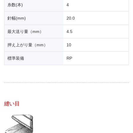
糸数(本)
4
針幅(mm)
20.0
最大送り量（mm）
4.5
押え上がり量（mm）
10
標準装備
RP
縫い目