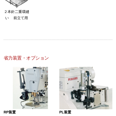
２本針二重環縫
い 前立て用
省力装置・オプション
RP装置
PL装置