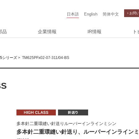
› お問
日本語
English
简体中文
部品
企業情報
IR情報
ト
>
TM625PFx02-07-311/04-BS
25シリーズ
BS
多本針二重環縫い針送りルーパーインラインミシン
多本針二重環縫い針送り、ルーパーインライン