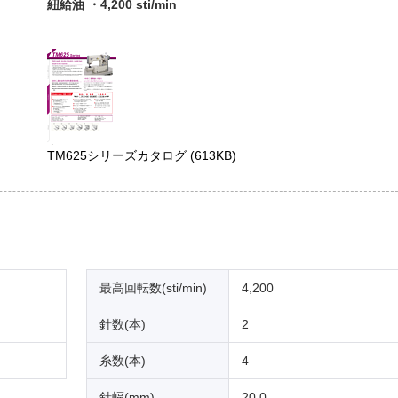
紐給油 ・4,200 sti/min
TM625シリーズカタログ
(613KB)
最高回転数(sti/min)
4,200
針数(本)
2
糸数(本)
4
針幅(mm)
20.0