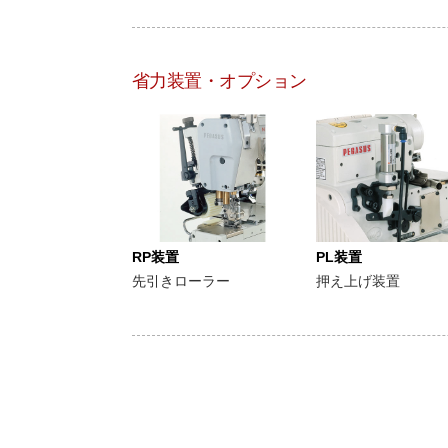
省力装置・オプション
RP装置
PL装置
先引きローラー
押え上げ装置