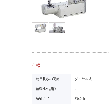
仕様
縫目長さの調節
ダイヤル式
差動比の調節
-
給油方式
紐給油