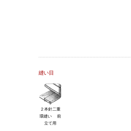
縫い目
２本針二重
環縫い 前
立て用