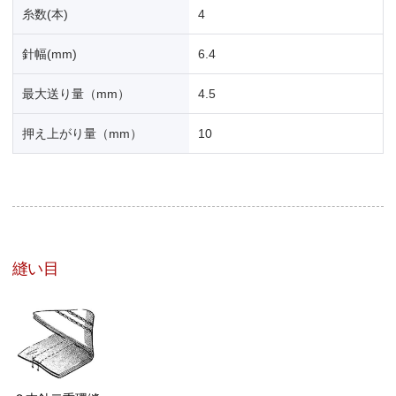
糸数(本)
4
針幅(mm)
6.4
最大送り量（mm）
4.5
押え上がり量（mm）
10
縫い目