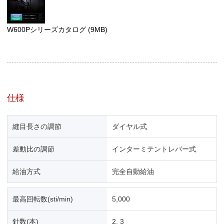
W600Pシリーズカタログ
(9MB)
仕様
縫目長さの調節
ダイヤル式
差動比の調節
インターミテントレバー式
給油方式
完全自動給油
最高回転数(sti/min)
5,000
針数(本)
2, 3