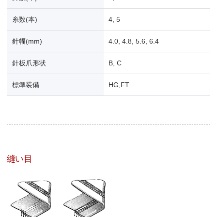
糸数(本)
4, 5
針幅(mm)
4.0, 4.8, 5.6, 6.4
針板爪形状
B, C
標準装備
HG,FT
縫い目