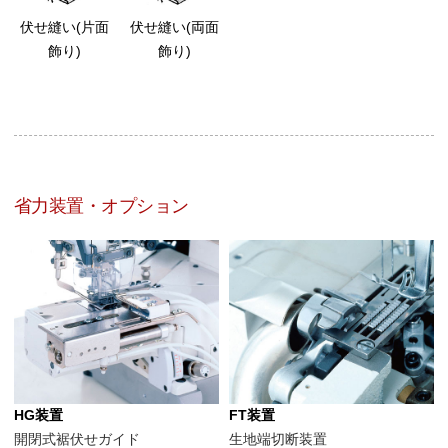
伏せ縫い(片面
伏せ縫い(両面
飾り)
飾り)
省力装置・オプション
HG装置
FT装置
開閉式裾伏せガイド
生地端切断装置