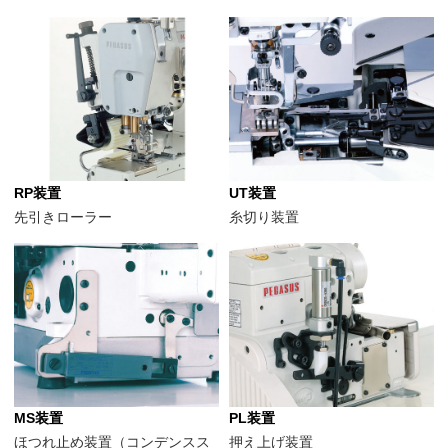
RP装置
UT装置
先引きローラー
糸切り装置
MS装置
PL装置
ほつれ止め装置（コンデンスス
押え上げ装置