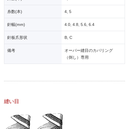
糸数(本)
4, 5
針幅(mm)
4.0, 4.8, 5.6, 6.4
針板爪形状
B, C
備考
オーバー縫目のカバリング
（倒し）専用
縫い目