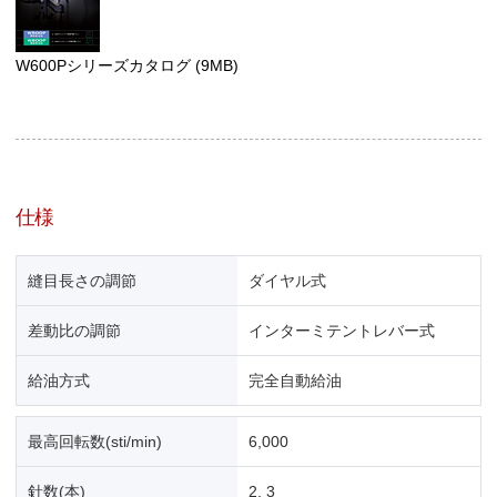
W600Pシリーズカタログ
(9MB)
仕様
縫目長さの調節
ダイヤル式
差動比の調節
インターミテントレバー式
給油方式
完全自動給油
最高回転数(sti/min)
6,000
針数(本)
2, 3