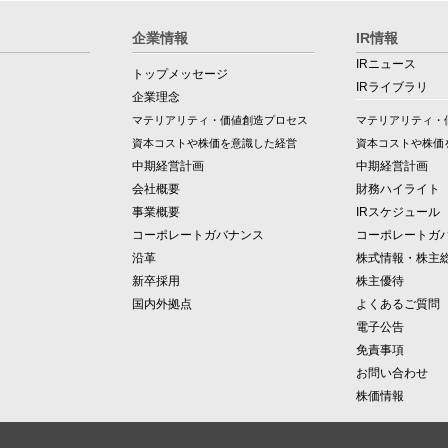
企業情報
IR情報
IRニュース
トップメッセージ
IRライブラリ
企業理念
マテリアリティ・価値創造プロセス
マテリアリティ・
資本コストや株価を意識した経営
資本コストや株価
中期経営計画
中期経営計画
会社概要
財務ハイライト
事業概要
IRスケジュール
コーポレートガバナンス
コーポレートガ
沿革
株式情報・株主
新卒採用
株主優待
国内外拠点
よくあるご質問
電子公告
免責事項
お問い合わせ
株価情報