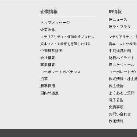
企業情報
IR情報
IRニュース
トップメッセージ
IRライブラリ
企業理念
マテリアリティ・価値創造プロセス
マテリアリティ・
資本コストや株価を意識した経営
資本コストや株価
中期経営計画
中期経営計画
会社概要
財務ハイライト
事業概要
IRスケジュール
コーポレートガバナンス
コーポレートガ
沿革
株式情報・株主
新卒採用
株主優待
国内外拠点
よくあるご質問
電子公告
免責事項
お問い合わせ
株価情報