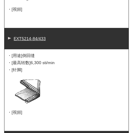
・[視頻]
EXT5214-84/433
・[用途]
倒回缝
・[最高转数]
6,300 sti/min
・[针脚]
・[視頻]