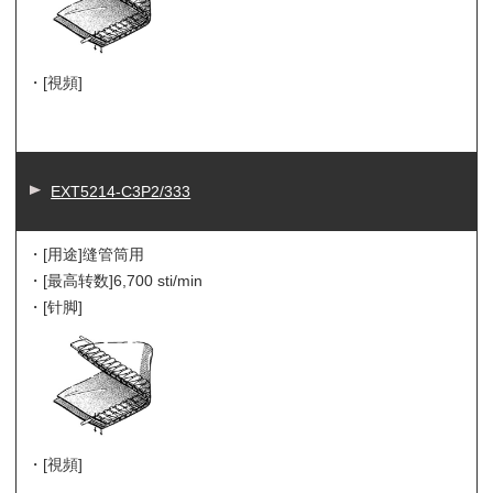
・[視頻]
EXT5214-C3P2/333
・[用途]
缝管筒用
・[最高转数]
6,700 sti/min
・[针脚]
・[視頻]