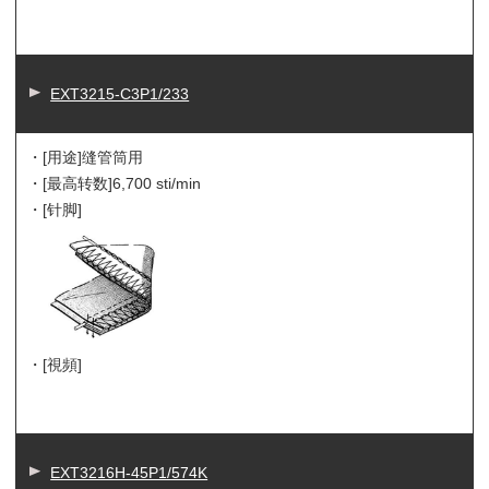
EXT3215-C3P1/233
・[用途]
缝管筒用
・[最高转数]
6,700 sti/min
・[针脚]
・[視頻]
EXT3216H-45P1/574K