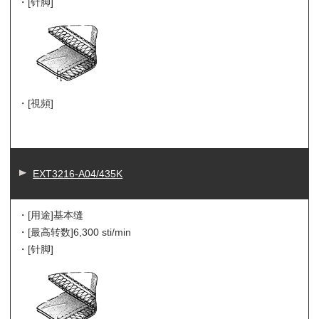
・[针脚]
・[視頻]
EXT3216-A04/435K
・[用途]
基本缝
・[最高转数]
6,300 sti/min
・[针脚]