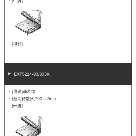
・[针脚]
・[視頻]
EXT5214-03/333K
・[用途]
基本缝
・[最高转数]
6,700 sti/min
・[针脚]