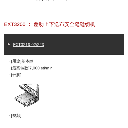
EXT3200 ： 差动上下送布安全缝缝纫机
EXT3216-02/223
・[用途]
基本缝
・[最高转数]
7,000 sti/min
・[针脚]
・[視頻]