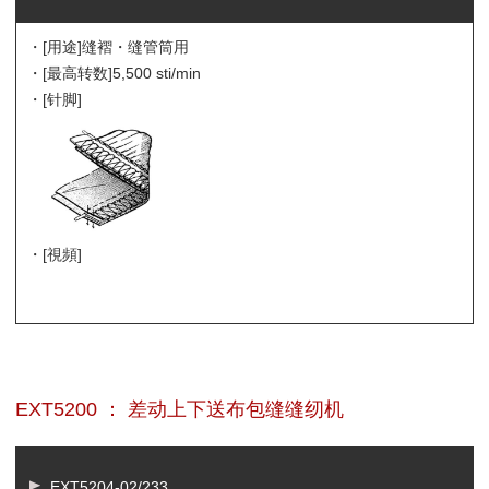
・[用途]
缝褶・缝管筒用
・[最高转数]
5,500 sti/min
・[针脚]
・[視頻]
EXT5200 ： 差动上下送布包缝缝纫机
EXT5204-02/233