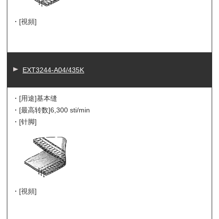
・[視頻]
EXT3244-A04/435K
・[用途]
基本缝
・[最高转数]
6,300 sti/min
・[针脚]
・[視頻]