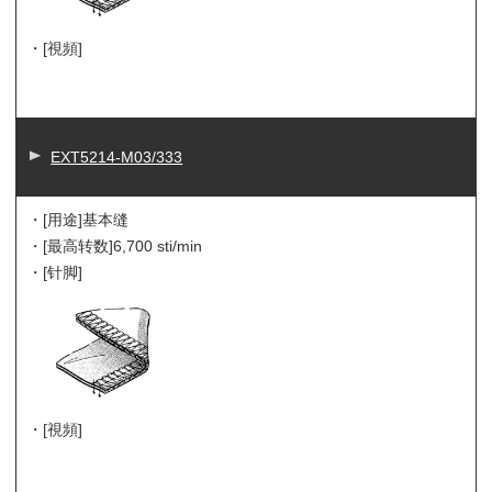
・[視頻]
EXT5214-M03/333
・[用途]
基本缝
・[最高转数]
6,700 sti/min
・[针脚]
・[視頻]