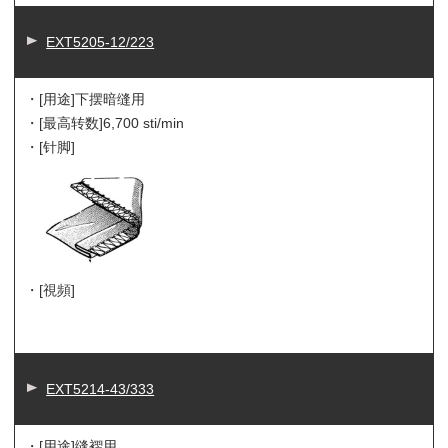
EXT5205-12/223
・[用途]
下摆暗缝用
・[最高转数]
6,700 sti/min
・[针脚]
・[視頻]
EXT5214-43/333
・[用途]
缝褶用