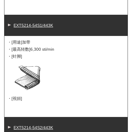
EXT5214-54S1/443K
・[用途]
加带
・[最高转数]
6,300 sti/min
・[针脚]
・[視頻]
EXT5214-54S2/443K