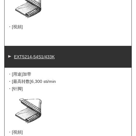
・[視頻]
EXT5214-54S1/433K
・[用途]
加带
・[最高转数]
6,300 sti/min
・[针脚]
・[視頻]