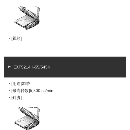
・[視頻]
EXT5214H-55/545K
・[用途]
加带
・[最高转数]
5,500 sti/min
・[针脚]