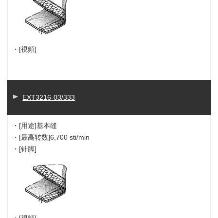
・[視頻]
EXT3216-03/333
・[用途]
基本缝
・[最高转数]
6,700 sti/min
・[针脚]
・[視頻]