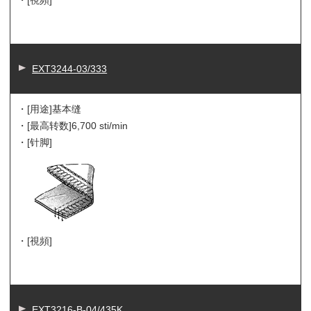
EXT3244-03/333
・[用途]
基本缝
・[最高转数]
6,700 sti/min
・[针脚]
・[視頻]
EXT3216-B-04/435K