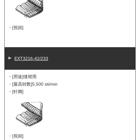
・[視頻]
EXT3216-42/233
・[用途]
缝褶用
・[最高转数]
5,500 sti/min
・[针脚]
・[視頻]