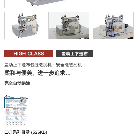
差动上下送布包缝缝纫机・安全缝缝纫机
柔和与優美、进一步追求…
完全自动供油
EXT系列目录
(525KB)