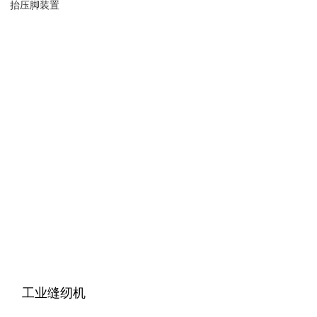
抬压脚装置
工业缝纫机