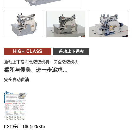
差动上下送布包缝缝纫机・安全缝缝纫机
柔和与優美、进一步追求…
完全自动供油
EXT系列目录
(525KB)