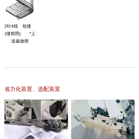
2针4线 包缝
(缝褶用) *上
送歯做褶
省力化装置、选配装置