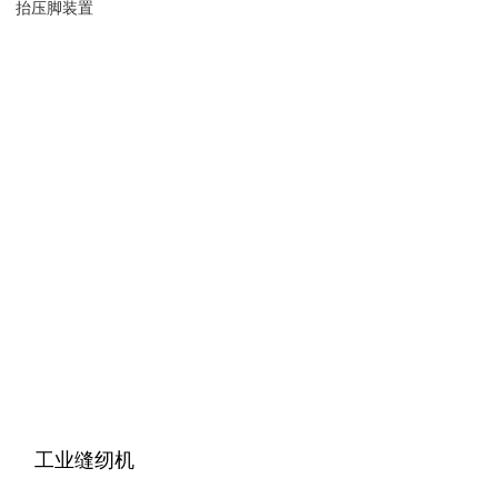
抬压脚装置
工业缝纫机