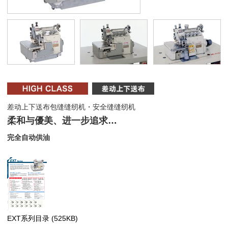
差动上下送布包缝缝纫机・安全缝缝纫机
柔和与優美、进一步追求…
完全自动供油
EXT系列目录
(525KB)