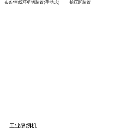
布条/空线环剪切装置(手动式)
抬压脚装置
工业缝纫机