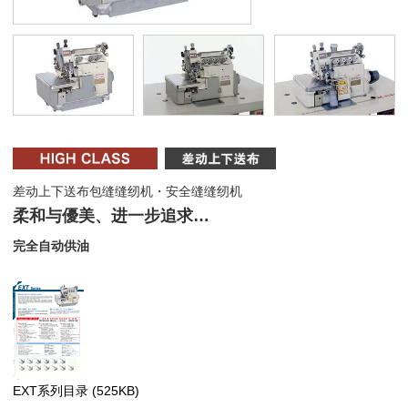
差动上下送布包缝缝纫机・安全缝缝纫机
柔和与優美、进一步追求…
完全自动供油
EXT系列目录
(525KB)