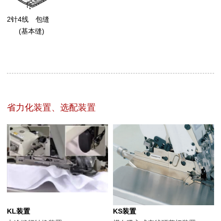
2针4线 包缝
(基本缝)
省力化装置、选配装置
KL装置
KS装置