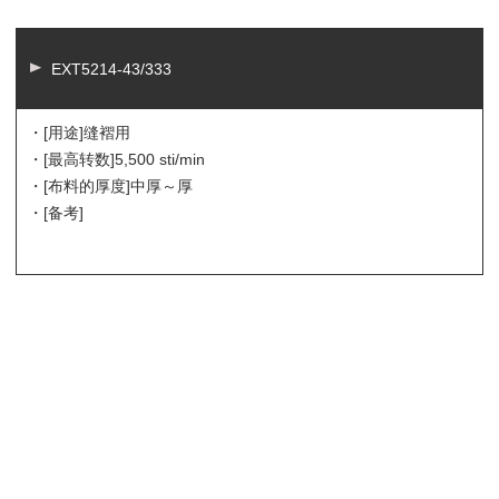
EXT5214-43/333
・[用途]
缝褶用
・[最高转数]
5,500 sti/min
・[布料的厚度]
中厚～厚
・[备考]