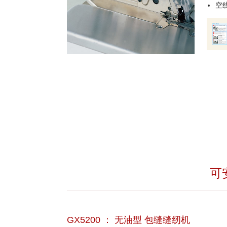
空
可
GX5200 ： 无油型 包缝缝纫机