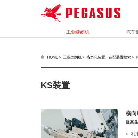
工业缝纫机
汽车
>
>
>
K
HOME
工业缝纫机
省力化装置、选配装置搜索
KS装置
横向
提高生
利