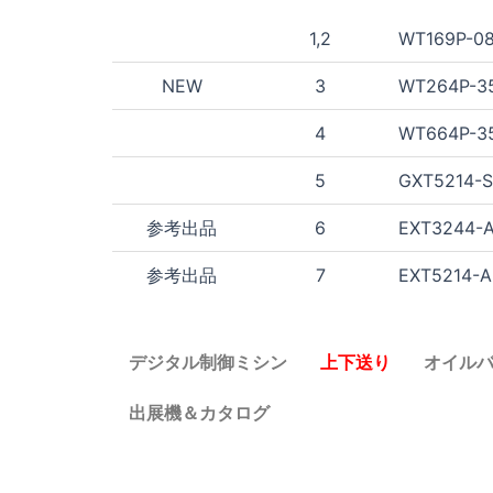
1,2
WT169P-0
NEW
3
WT264P-3
4
WT664P-3
5
GXT5214-S
参考出品
6
EXT3244-A
参考出品
7
EXT5214-A
デジタル制御ミシン
上下送り
オイル
出展機＆カタログ