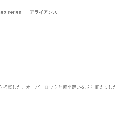
eo series
アライアンス
構を搭載した、オーバーロックと偏平縫いを取り揃えました。