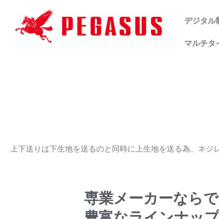
Skip
to
デジタル
content
マルチタ
上下送りは下生地を送るのと同時に上生地を送る為、ネジレ
専業メーカーならで
豊富なラインナッ