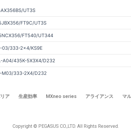
8AX356BS/UT3S
5JBX356/FT9C/UT3S
5NCX356/FT540/UT344
-03/333-2x4/KS9E
-A04/435K-5X3X4/D232
-M03/333-2X4/D232
バリア
生産効率
MXneo series
アライアンス
マ
Copyright © PEGASUS CO.,LTD. All Rights Reserved.