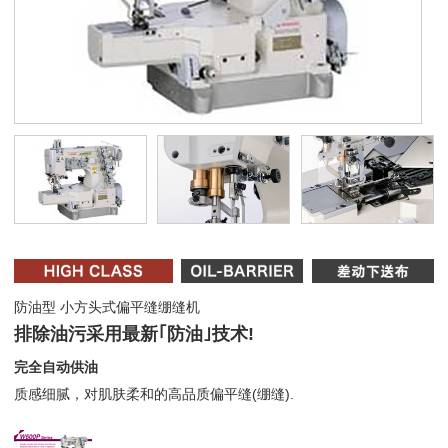
防油型 小方头式偏平缝绷缝机
排除油污采用最新｢防油｣技术!
完全自动供油
质感细腻，对肌肤柔和的高品质偏平缝(绷缝).