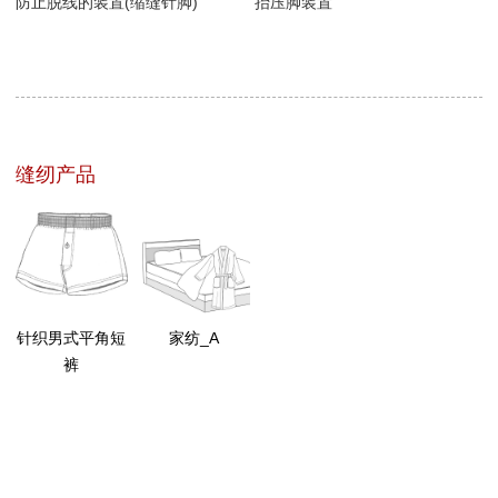
防止脱线的装置(缩缝针脚)
抬压脚装置
缝纫产品
针织男式平角短
家纺_A
裤