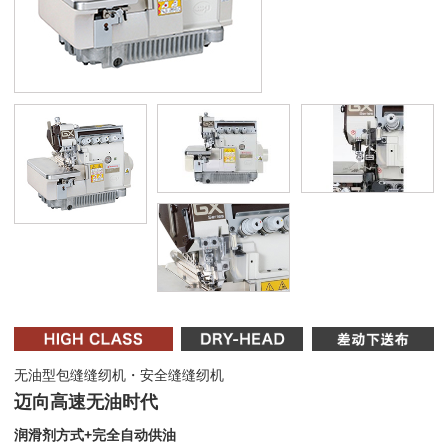
无油型包缝缝纫机・安全缝缝纫机
迈向高速无油时代
润滑剂方式+完全自动供油