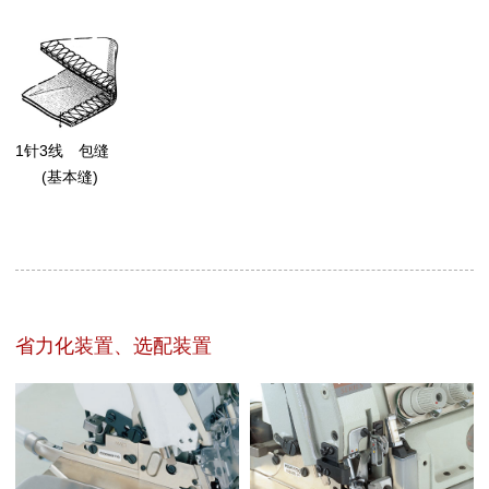
1针3线 包缝
(基本缝)
省力化装置、选配装置