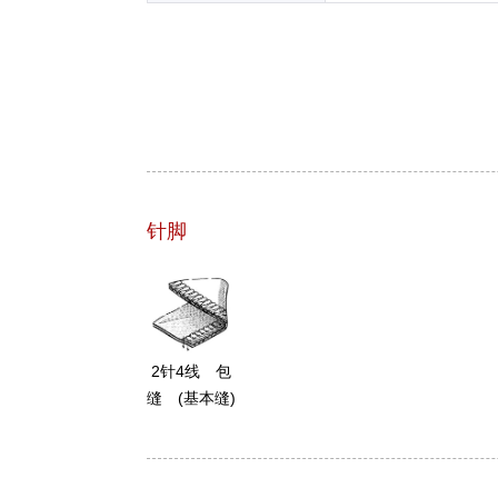
针脚
2针4线 包
缝 (基本缝)