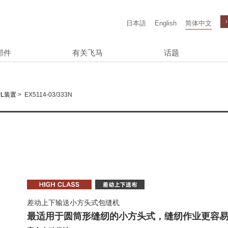
日本語
English
简体中文
部件
有关飞马
话题
>
EX5114-03/333N
PL装置
差动上下输送小方头式包缝机
最适用于圆筒形缝纫的小方头式，缝纫作业更容