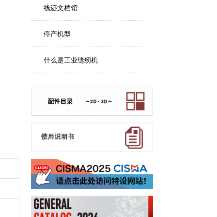
线迹文档馆
停产机型
什么是工业缝纫机