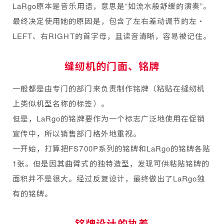
LaRgo原本是音乐用语，意思是“如流水般舒缓的演奏”。
最终决定使用她的原因是，包含了左右差动调节的左・
LEFT、右RIGHT的首字母，且读音清晰，容易被记住。
缝纫机的门面、铭牌
一般都是由专门的部门来负责制作铭牌（粘贴在缝纫机
上类似机型名称的标签）。
但是，LaRgo的铭牌要作为一个标志广泛地使用在促销
宣传中，所以销售部门格外地重视。
一开始，打算把FS700P系列的铭牌和LaRgo的铭牌各贴
1张。但是因其曲臂式的独特造型，发现可供粘贴铭牌的
面积并不是很大。经过反复设计，最终做出了LaRgo独
有的铭牌。
铭牌设计的执着