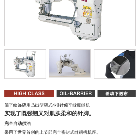
偏平纹饰缝用凸出型腕式4根针偏平缝绷缝机
实现了既强韧又对肌肤柔和的针脚。
完全自动供油
采用了世界首创的上节部完全密封式缝纫机机座。