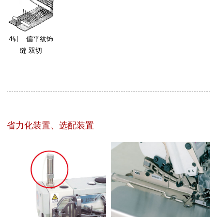
4针 偏平纹饰
缝 双切
省力化装置、选配装置