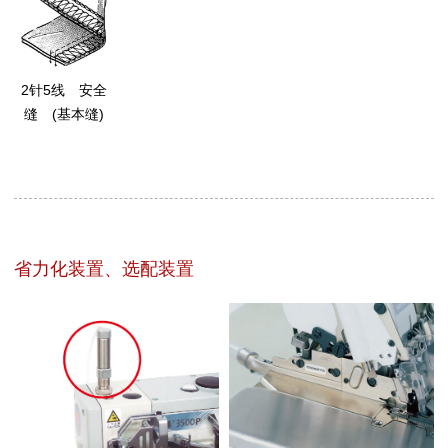
2针5线 安全
缝 (基本缝)
省力化装置、选配装置