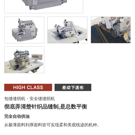
包缝缝纫机・安全缝缝纫机
彻底弄清楚针织品缝制,是总数平衡
完全自动供油
从极薄面料到厚面料皆可实现柔和美观线迹的机种。