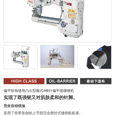
偏平纹饰缝用凸出型腕式4根针偏平缝绷缝机
实现了既强韧又对肌肤柔和的针脚。
完全自动供油
采用了世界首创的上节部完全密封式缝纫机机座。