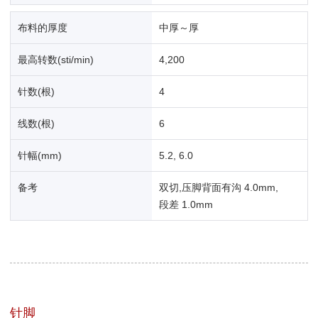
布料的厚度
中厚～厚
最高转数(sti/min)
4,200
针数(根)
4
线数(根)
6
针幅(mm)
5.2, 6.0
备考
双切,压脚背面有沟 4.0mm,
段差 1.0mm
针脚