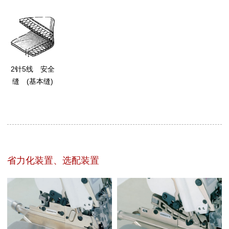
2针5线 安全
缝 (基本缝)
省力化装置、选配装置