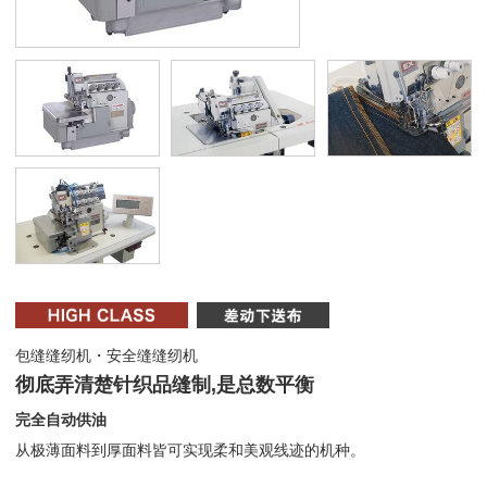
包缝缝纫机・安全缝缝纫机
彻底弄清楚针织品缝制,是总数平衡
完全自动供油
从极薄面料到厚面料皆可实现柔和美观线迹的机种。