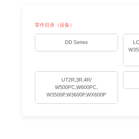
零件目录（设备）
DD Series
LC
W35
UT2R,3R,4R/
W500PC,W600PC,
W3500P,W3600P,WX600P