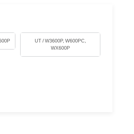
600P
UT / W3600P, W600PC,
WX600P