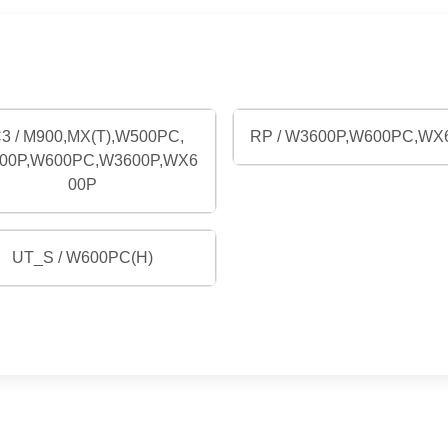
3 / M900,MX(T),W500PC,
RP / W3600P,W600PC,WX
00P,W600PC,W3600P,WX6
00P
UT_S / W600PC(H)