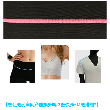
【
想让
缝纫车间产能飙升吗？赶快
@
“Ｍ
缝搭档
”
】