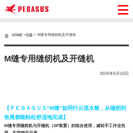
>
>
M缝专用缝纫机及开缝机
HOME
话题
M缝专用缝纫机及开缝机
2025年6月10日
【ＰＥＧＡＳＵＳ“M缝”如同行云流水般，从缝纫到
收尾都能轻松舒适地完成】
M缝专用缝纫机与开缝机（SP装置）的组合使用，减轻手工作业负
荷、实现稳定品质。