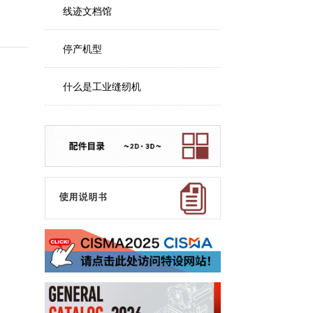
线迹文档馆
停产机型
什么是工业缝纫机