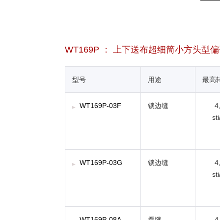
WT169P ： 上下送布超细筒小方头型
型号
用途
最高
WT169P-03F
锁边缝
4
st
WT169P-03G
锁边缝
4
st
WT169P-08A
摆缝
4