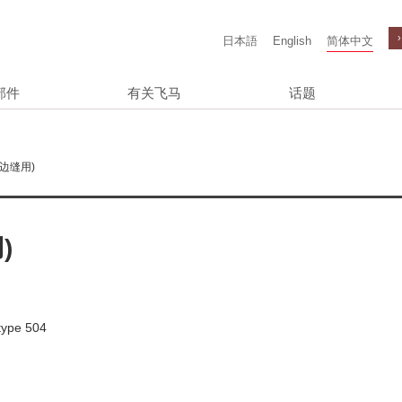
日本語
English
简体中文
部件
有关飞马
话题
边缝用)
)
 type 504