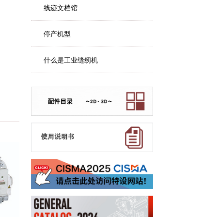
线迹文档馆
停产机型
什么是工业缝纫机