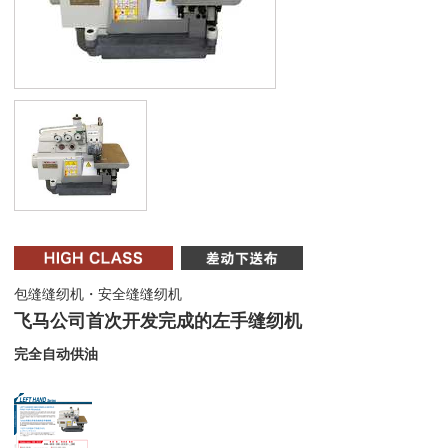
包缝缝纫机・安全缝缝纫机
飞马公司首次开发完成的左手缝纫机
完全自动供油