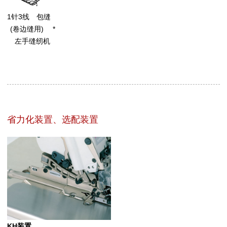
1针3线 包缝
(卷边缝用) *
左手缝纫机
省力化装置、选配装置
KH装置