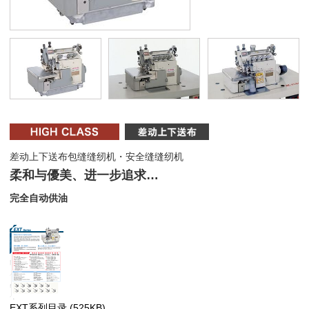
差动上下送布包缝缝纫机・安全缝缝纫机
柔和与優美、进一步追求…
完全自动供油
EXT系列目录
(525KB)