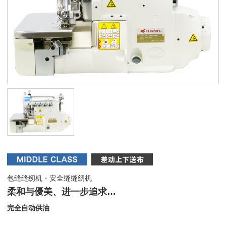
包缝缝纫机・安全缝缝纫机
柔和与優美、进一步追求…
完全自动供油