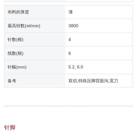
布料的厚度
薄
最高转数(sti/min)
3800
针数(根)
4
线数(根)
6
针幅(mm)
5.2, 6.0
备考
双切,特殊压脚背面沟,宽刀
针脚