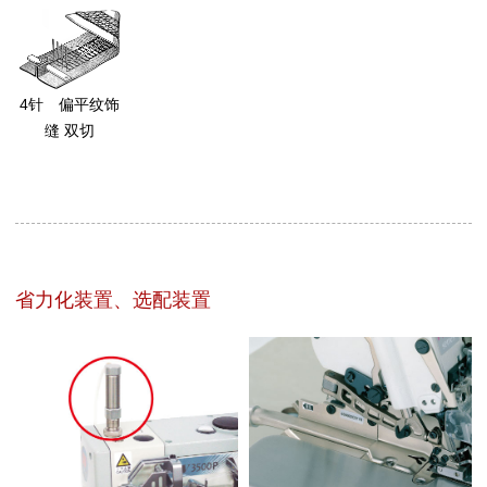
4针 偏平纹饰
缝 双切
省力化装置、选配装置