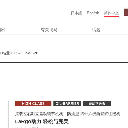
日本語
English
简体中文
部件
有关飞马
话题
>
FS703P-A-G2B
KH装置
搭载左右独立差动调节机构 防油型 四针六线曲臂式绷缝机
LaRgo助力 轻松与完美