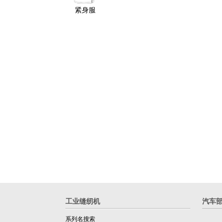
紧身服
工业缝纫机
汽车
系列名搜索