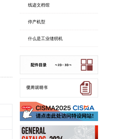
线迹文档馆
停产机型
什么是工业缝纫机