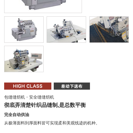
包缝缝纫机・安全缝缝纫机
彻底弄清楚针织品缝制,是总数平衡
完全自动供油
从极薄面料到厚面料皆可实现柔和美观线迹的机种。